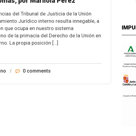
mas, por Marilola Pérez
cias del Tribunal de Justicia de la Unión
miento Jurídico interno resulta innegable, a
IMPU
ción que ocupa en nuestro sistema
ino de la primacía del Derecho de la Unión en
rno. La propia posición […]
ino
/
0 comments